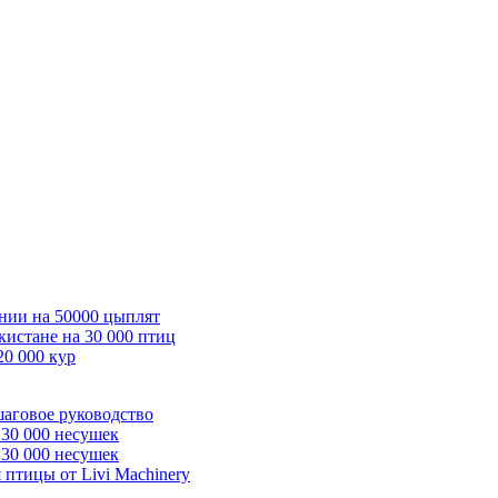
нии на 50000 цыплят
кистане на 30 000 птиц
20 000 кур
шаговое руководство
 30 000 несушек
 30 000 несушек
 птицы от Livi Machinery