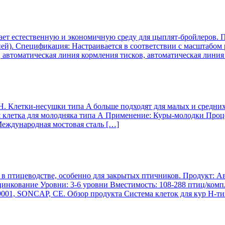
ает естественную и экономичную среду для цыплят-бройлеров. 
ней). Спецификация: Настраивается в соответствии с масштабом
 автоматическая линия кормления тисков, автоматическая линия
. Клетки-несушки типа A больше подходят для малых и средних
 клетка для молодняка типа А Применение: Куры-молодки Проце
Международная мостовая сталь […]
 в птицеводстве, особенно для закрытых птичников. Продукт: А
цинкование Уровни: 3-6 уровни Вместимость: 108-288 птиц/комп
9001, SONCAP, CE. Обзор продукта Система клеток для кур H-ти