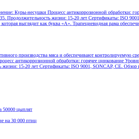
нение: Куры-несушки Процесс антикоррозионной обработки: гор
35. Продолжительность жизни: 15-20 лет Сертификаты: ISO 900
 которая выглядит как буква «А». Трапециевидная рама обеспечи
ктивного производства мяса и обеспечивают контролируемую ср
оцесс антикоррозионной обработки: горячее цинкование Уровни:
 жизни: 15-20 лет Сертификаты: ISO 9001, SONCAP, CE. Обзор 
а 50000 цыплят
е на 30 000 птиц