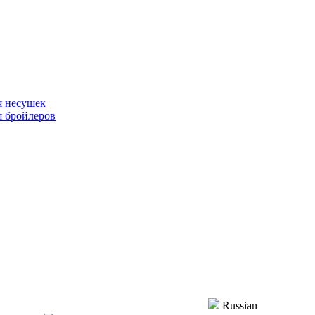
я несушек
я бройлеров
Russian