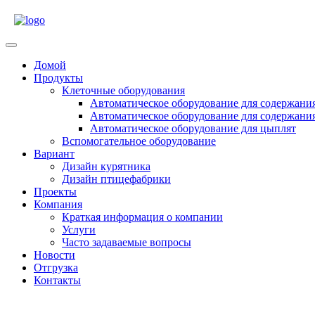
Skip
to
content
Open
Menu
Домой
Продукты
Клеточные оборудования
Автоматическое оборудование для содержани
Автоматическое оборудование для содержани
Автоматическое оборудование для цыплят
Вспомогательное оборудование
Вариант
Дизайн курятника
Дизайн птицефабрики
Проекты
Компания
Краткая информация о компании
Услуги
Часто задаваемые вопросы
Новости
Отгрузка
Контакты
Close