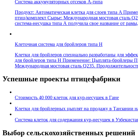
Система аккумуляторных отсеков A-типа
Продукт: Автоматическая клетка для слоев типа A Приме
птиц/комплект Сырье: Международная мостовая сталь Q2
система-несушка типа А получила свое название от рамы,
Клеточная система для бройлеров типа H
Клетки для бройлеров специально разработаны для эффе
для бройлеров типа H Применение: Цыплята-бройлеры Пр
Международная мостовая сталь Q235. Продолжительность
Успешные проекты птицефабрики
Стоимость 40 000 клеток для кур-несушек в Гане
Клетки для бройлерных цыплят на продажу в Танзании н
Система клеток для содержания кур-несушек в Узбекистан
Выбор сельскохозяйственных решений