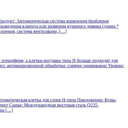
Продукт: Автоматическая система кормления бройлеров
 разведения клиента или размером куриного домика (длина *
 поения, система вентиляции, […]
 птицеферм, а клетки-несушки типа H больше подходят для
сс антикоррозионной обработки: горячее цинкование Уровни:
втоматическая клетка для слоев H-типа Приложение: Куры-
лект Сырье: Международная мостовая сталь Q235.
па […]