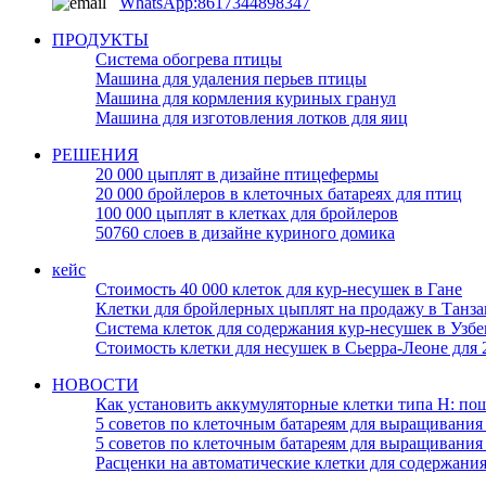
WhatsApp:8617344898347
ПРОДУКТЫ
Система обогрева птицы
Машина для удаления перьев птицы
Машина для кормления куриных гранул
Машина для изготовления лотков для яиц
РЕШЕНИЯ
20 000 цыплят в дизайне птицефермы
20 000 бройлеров в клеточных батареях для птиц
100 000 цыплят в клетках для бройлеров
50760 слоев в дизайне куриного домика
кейс
Стоимость 40 000 клеток для кур-несушек в Гане
Клетки для бройлерных цыплят на продажу в Танза
Система клеток для содержания кур-несушек в Узбе
Стоимость клетки для несушек в Сьерра-Леоне для 
НОВОСТИ
Как установить аккумуляторные клетки типа H: по
5 советов по клеточным батареям для выращивания
5 советов по клеточным батареям для выращивания
Расценки на автоматические клетки для содержания