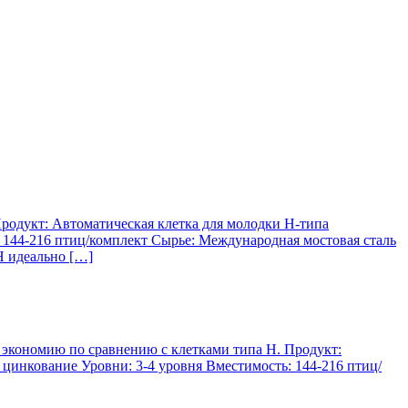
Продукт: Автоматическая клетка для молодки H-типа
 144-216 птиц/комплект Сырье: Международная мостовая сталь
H идеально […]
 экономию по сравнению с клетками типа Н. Продукт:
цинкование Уровни: 3-4 уровня Вместимость: 144-216 птиц/