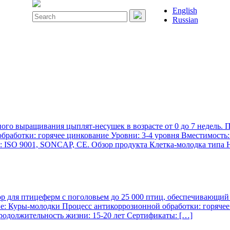
English
Search
Russian
for:
ого выращивания цыплят-несушек в возрасте от 0 до 7 недель. 
работки: горячее цинкование Уровни: 3-4 уровня Вместимость:
: ISO 9001, SONCAP, CE. Обзор продукта Клетка-молодка типа 
р для птицеферм с поголовьем до 25 000 птиц, обеспечивающий
: Куры-молодки Процесс антикоррозионной обработки: горячее 
родолжительность жизни: 15-20 лет Сертификаты: […]