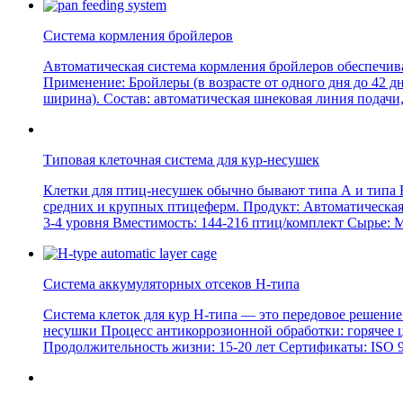
Система кормления бройлеров
Автоматическая система кормления бройлеров обеспечив
Применение: Бройлеры (в возрасте от одного дня до 42 д
ширина). Состав: автоматическая шнековая линия подачи,
Типовая клеточная система для кур-несушек
Клетки для птиц-несушек обычно бывают типа А и типа Н
средних и крупных птицеферм. Продукт: Автоматическая
3-4 уровня Вместимость: 144-216 птиц/комплект Сырье: 
Система аккумуляторных отсеков H-типа
Система клеток для кур H-типа — это передовое решение
несушки Процесс антикоррозионной обработки: горячее 
Продолжительность жизни: 15-20 лет Сертификаты: ISO 