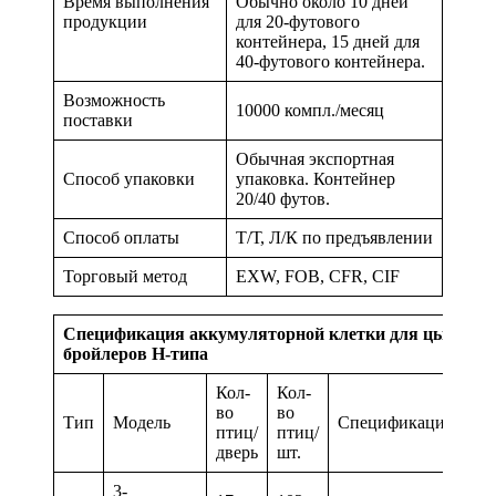
Время выполнения
Обычно около 10 дней
продукции
для 20-футового
контейнера, 15 дней для
40-футового контейнера.
Возможность
10000 компл./месяц
поставки
Обычная экспортная
Способ упаковки
упаковка. Контейнер
20/40 футов.
Способ оплаты
Т/Т, Л/К по предъявлении
Торговый метод
EXW, FOB, CFR, CIF
Спецификация аккумуляторной клетки для цыплят-
бройлеров H-типа
Кол-
Кол-
во
во
Тип
Модель
Спецификация
птиц/
птиц/
дверь
шт.
3-