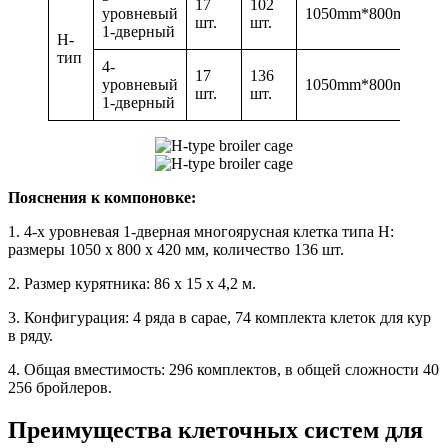
17
102
уровневый
1050mm*800mm*42
шт.
шт.
1-дверный
H-
тип
4-
17
136
уровневый
1050mm*800mm*42
шт.
шт.
1-дверный
Пояснения к компоновке:
1. 4-х уровневая 1-дверная многоярусная клетка типа H:
размеры 1050 x 800 x 420 мм, количество 136 шт.
2. Размер курятника: 86 х 15 х 4,2 м.
3. Конфигурация: 4 ряда в сарае, 74 комплекта клеток для кур
в ряду.
4. Общая вместимость: 296 комплектов, в общей сложности 40
256 бройлеров.
Преимущества клеточных систем для