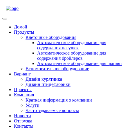
Skip
to
content
Open
Menu
Домой
Продукты
Клеточные оборудования
Автоматическое оборудование для
содержания несушек
Автоматическое оборудование для
содержания бройлеров
Автоматическое оборудование для цыплят
Вспомогательное оборудование
Вариант
Дизайн курятника
Дизайн птицефабрики
Проекты
Компания
Краткая информация о компании
Услуги
Часто задаваемые вопросы
Новости
Отгрузка
Контакты