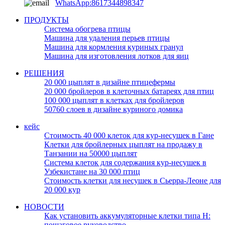
WhatsApp:8617344898347
ПРОДУКТЫ
Система обогрева птицы
Машина для удаления перьев птицы
Машина для кормления куриных гранул
Машина для изготовления лотков для яиц
РЕШЕНИЯ
20 000 цыплят в дизайне птицефермы
20 000 бройлеров в клеточных батареях для птиц
100 000 цыплят в клетках для бройлеров
50760 слоев в дизайне куриного домика
кейс
Стоимость 40 000 клеток для кур-несушек в Гане
Клетки для бройлерных цыплят на продажу в
Танзании на 50000 цыплят
Система клеток для содержания кур-несушек в
Узбекистане на 30 000 птиц
Стоимость клетки для несушек в Сьерра-Леоне для
20 000 кур
НОВОСТИ
Как установить аккумуляторные клетки типа H:
пошаговое руководство