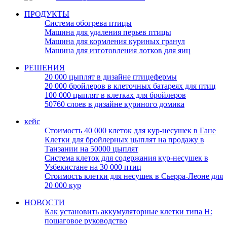
ПРОДУКТЫ
Система обогрева птицы
Машина для удаления перьев птицы
Машина для кормления куриных гранул
Машина для изготовления лотков для яиц
РЕШЕНИЯ
20 000 цыплят в дизайне птицефермы
20 000 бройлеров в клеточных батареях для птиц
100 000 цыплят в клетках для бройлеров
50760 слоев в дизайне куриного домика
кейс
Стоимость 40 000 клеток для кур-несушек в Гане
Клетки для бройлерных цыплят на продажу в
Танзании на 50000 цыплят
Система клеток для содержания кур-несушек в
Узбекистане на 30 000 птиц
Стоимость клетки для несушек в Сьерра-Леоне для
20 000 кур
НОВОСТИ
Как установить аккумуляторные клетки типа H:
пошаговое руководство