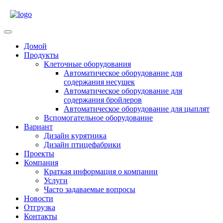
Skip
to
content
Open
Menu
Домой
Продукты
Клеточные оборудования
Автоматическое оборудование для
содержания несушек
Автоматическое оборудование для
содержания бройлеров
Автоматическое оборудование для цыплят
Вспомогательное оборудование
Вариант
Дизайн курятника
Дизайн птицефабрики
Проекты
Компания
Краткая информация о компании
Услуги
Часто задаваемые вопросы
Новости
Отгрузка
Контакты