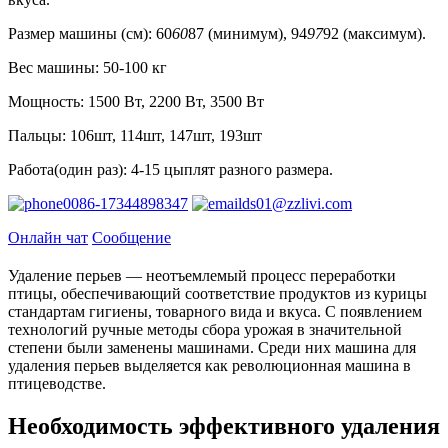
Размер машины (см): 60
60
87 (минимум), 94
97
92 (максимум).
Вес машины: 50-100 кг
Мощность: 1500 Вт, 2200 Вт, 3500 Вт
Пальцы: 106шт, 114шт, 147шт, 193шт
Работа(один раз): 4-15 цыплят разного размера.
0086-17344898347
ds01@zzlivi.com
Онлайн чат
Сообщение
Удаление перьев — неотъемлемый процесс переработки
птицы, обеспечивающий соответствие продуктов из курицы
стандартам гигиены, товарного вида и вкуса. С появлением
технологий ручные методы сбора урожая в значительной
степени были заменены машинами. Среди них машина для
удаления перьев выделяется как революционная машина в
птицеводстве.
Необходимость эффективного удаления