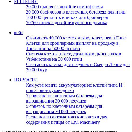
РЕШЕНИЯ
20 000 цыплят в дизайне птицефермы
20 000 бройлеров в клеточных батареях для птиц
100 000 цыплят в клетках для бройлеров
50760 слоев в дизайне куриного домика
кейс
Стоимость 40 000 клеток для кур-несушек в Гане
Клетки для бройлерных цыплят на продажу в
Танзании на 50000 цыплят
Система клеток для содержания кур-несушек в
Узбекистане на 30 000 птиц
Стоимость клетки для несушек в Сьерра-Леоне для
20 000 кур
НОВОСТИ
Как установить аккумуляторные клетки типа H:
пошаговое руководство
5 советов по клеточным батареям для
выращивания 30 000 несушек
5 советов по клеточным батареям для
выращивания 30 000 несушек
Расценки на автоматические клетки для
содержания птицы от Livi Machinery