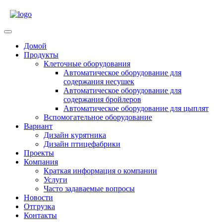
Skip
to
content
Open
Menu
Домой
Продукты
Клеточные оборудования
Автоматическое оборудование для
содержания несушек
Автоматическое оборудование для
содержания бройлеров
Автоматическое оборудование для цыплят
Вспомогательное оборудование
Вариант
Дизайн курятника
Дизайн птицефабрики
Проекты
Компания
Краткая информация о компании
Услуги
Часто задаваемые вопросы
Новости
Отгрузка
Контакты