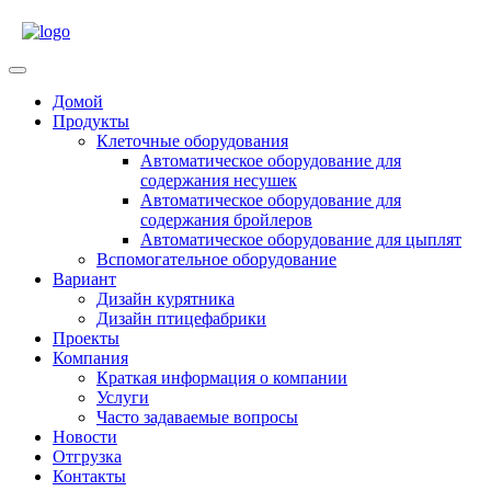
Skip
to
content
Open
Menu
Домой
Продукты
Клеточные оборудования
Автоматическое оборудование для
содержания несушек
Автоматическое оборудование для
содержания бройлеров
Автоматическое оборудование для цыплят
Вспомогательное оборудование
Вариант
Дизайн курятника
Дизайн птицефабрики
Проекты
Компания
Краткая информация о компании
Услуги
Часто задаваемые вопросы
Новости
Отгрузка
Контакты