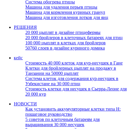
Система обогрева птицы
Машина для удаления перьев птицы
Машина для кормления куриных гранул
Машина для изготовления лотков для яиц
РЕШЕНИЯ
20 000 цыплят в дизайне птицефермы
20 000 бройлеров в клеточных батареях для птиц
100 000 цыплят в клетках для бройлеров
50760 слоев в дизайне куриного домика
кейс
Стоимость 40 000 клеток для кур-несушек в Гане
Клетки для бройлерных цыплят на продажу в
Танзании на 50000 цыплят
Система клеток для содержания кур-несушек в
Узбекистане на 30 000 птиц
Стоимость клетки для несушек в Сьерра-Леоне для
20 000 кур
НОВОСТИ
Как установить аккумуляторные клетки типа H:
пошаговое руководство
5 советов по клеточным батареям для
выращивания 30 000 несушек