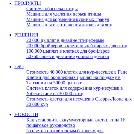
ПРОДУКТЫ
Система обогрева птицы
Машина для удаления перьев птицы
Машина для кормления куриных гранул
Машина для изготовления лотков для яиц
РЕШЕНИЯ
20 000 цыплят в дизайне птицефермы
20 000 бройлеров в клеточных батареях для птиц
100 000 цыплят в клетках для бройлеров
50760 слоев в дизайне куриного домика
кейс
Стоимость 40 000 клеток для кур-несушек в Гане
Клетки для бройлерных цыплят на продажу в
Танзании на 50000 цыплят
Система клеток для содержания кур-несушек в
Узбекистане на 30 000 птиц
Стоимость клетки для несушек в Сьерра-Леоне для
20 000 кур
НОВОСТИ
Как установить аккумуляторные клетки типа H:
пошаговое руководство
5 советов по клеточным батареям для