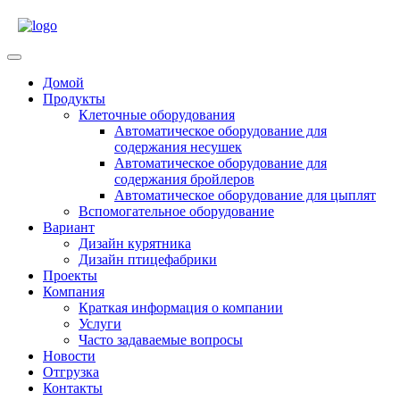
Skip
to
content
Open
Menu
Домой
Продукты
Клеточные оборудования
Автоматическое оборудование для
содержания несушек
Автоматическое оборудование для
содержания бройлеров
Автоматическое оборудование для цыплят
Вспомогательное оборудование
Вариант
Дизайн курятника
Дизайн птицефабрики
Проекты
Компания
Краткая информация о компании
Услуги
Часто задаваемые вопросы
Новости
Отгрузка
Контакты