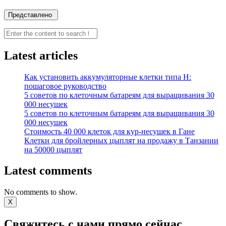
Search
Latest articles
Как установить аккумуляторные клетки типа H:
пошаговое руководство
5 советов по клеточным батареям для выращивания 30
000 несушек
5 советов по клеточным батареям для выращивания 30
000 несушек
Стоимость 40 000 клеток для кур-несушек в Гане
Клетки для бройлерных цыплят на продажу в Танзании
на 50000 цыплят
Latest comments
No comments to show.
X
Свяжитесь с нами прямо сейчас,