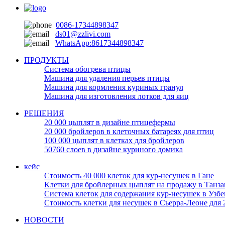
0086-17344898347
ds01@zzlivi.com
WhatsApp:8617344898347
ПРОДУКТЫ
Система обогрева птицы
Машина для удаления перьев птицы
Машина для кормления куриных гранул
Машина для изготовления лотков для яиц
РЕШЕНИЯ
20 000 цыплят в дизайне птицефермы
20 000 бройлеров в клеточных батареях для птиц
100 000 цыплят в клетках для бройлеров
50760 слоев в дизайне куриного домика
кейс
Стоимость 40 000 клеток для кур-несушек в Гане
Клетки для бройлерных цыплят на продажу в Танза
Система клеток для содержания кур-несушек в Узбе
Стоимость клетки для несушек в Сьерра-Леоне для 
НОВОСТИ