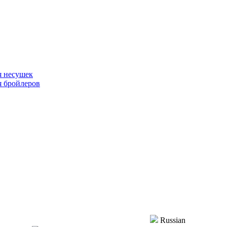
я несушек
я бройлеров
Russian