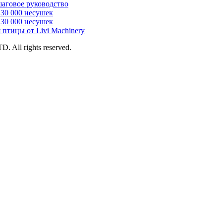
шаговое руководство
 30 000 несушек
 30 000 несушек
 птицы от Livi Machinery
 All rights reserved.