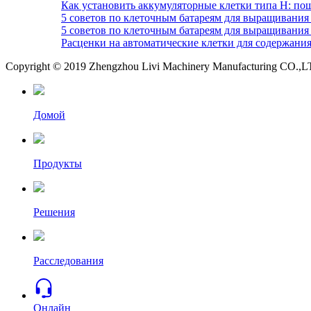
Как установить аккумуляторные клетки типа H: по
5 советов по клеточным батареям для выращивания
5 советов по клеточным батареям для выращивания
Расценки на автоматические клетки для содержания
Copyright © 2019 Zhengzhou Livi Machinery Manufacturing CO.,LTD.
Домой
Продукты
Решения
Расследования
Онлайн