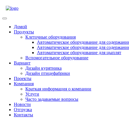
Skip
to
content
Open
Menu
Домой
Продукты
Клеточные оборудования
Автоматическое оборудование для содержани
Автоматическое оборудование для содержани
Автоматическое оборудование для цыплят
Вспомогательное оборудование
Вариант
Дизайн курятника
Дизайн птицефабрики
Проекты
Компания
Краткая информация о компании
Услуги
Часто задаваемые вопросы
Новости
Отгрузка
Контакты
Close