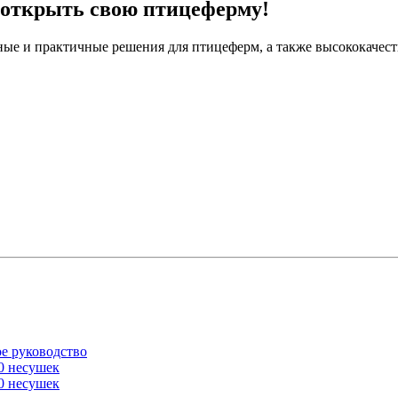
 открыть свою птицеферму!
ые и практичные решения для птицеферм, а также высококачеств
е руководство
0 несушек
0 несушек