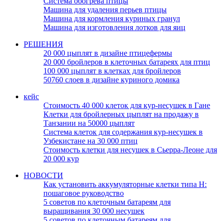
Система обогрева птицы
Машина для удаления перьев птицы
Машина для кормления куриных гранул
Машина для изготовления лотков для яиц
РЕШЕНИЯ
20 000 цыплят в дизайне птицефермы
20 000 бройлеров в клеточных батареях для птиц
100 000 цыплят в клетках для бройлеров
50760 слоев в дизайне куриного домика
кейс
Стоимость 40 000 клеток для кур-несушек в Гане
Клетки для бройлерных цыплят на продажу в
Танзании на 50000 цыплят
Система клеток для содержания кур-несушек в
Узбекистане на 30 000 птиц
Стоимость клетки для несушек в Сьерра-Леоне для
20 000 кур
НОВОСТИ
Как установить аккумуляторные клетки типа H:
пошаговое руководство
5 советов по клеточным батареям для
выращивания 30 000 несушек
5 советов по клеточным батареям для