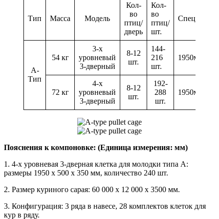
Кол-
Кол-
во
во
Тип
Масса
Модель
Специфика
птиц/
птиц/
дверь
шт.
3-х
144-
8-12
54 кг
уровневый
216
1950мм*50
шт.
3-дверный
шт.
A-
Тип
4-х
192-
8-12
72 кг
уровневый
288
1950мм*50
шт.
3-дверный
шт.
Пояснения к компоновке: (Единица измерения: мм)
1. 4-х уровневая 3-дверная клетка для молодки типа А:
размеры 1950 x 500 x 350 мм, количество 240 шт.
2. Размер куриного сарая: 60 000 х 12 000 х 3500 мм.
3. Конфигурация: 3 ряда в навесе, 28 комплектов клеток для
кур в ряду.