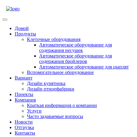
Skip
to
content
Open
Menu
Домой
Продукты
Клеточные оборудования
Автоматическое оборудование для
содержания несушек
Автоматическое оборудование для
содержания бройлеров
Автоматическое оборудование для цыплят
Вспомогательное оборудование
Вариант
Дизайн курятника
Дизайн птицефабрики
Проекты
Компания
Краткая информация о компании
Услуги
Часто задаваемые вопросы
Новости
Отгрузка
Контакты