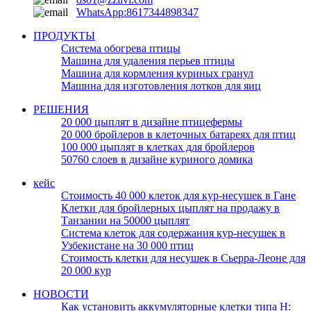
WhatsApp:8617344898347
ПРОДУКТЫ
Система обогрева птицы
Машина для удаления перьев птицы
Машина для кормления куриных гранул
Машина для изготовления лотков для яиц
РЕШЕНИЯ
20 000 цыплят в дизайне птицефермы
20 000 бройлеров в клеточных батареях для птиц
100 000 цыплят в клетках для бройлеров
50760 слоев в дизайне куриного домика
кейс
Стоимость 40 000 клеток для кур-несушек в Гане
Клетки для бройлерных цыплят на продажу в
Танзании на 50000 цыплят
Система клеток для содержания кур-несушек в
Узбекистане на 30 000 птиц
Стоимость клетки для несушек в Сьерра-Леоне для
20 000 кур
НОВОСТИ
Как установить аккумуляторные клетки типа H: