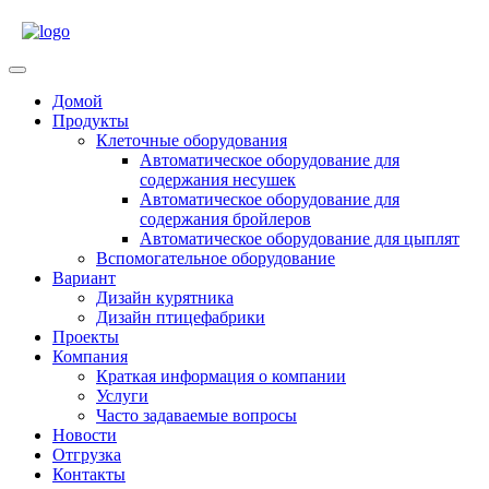
Skip
to
content
Open
Menu
Домой
Продукты
Клеточные оборудования
Автоматическое оборудование для
содержания несушек
Автоматическое оборудование для
содержания бройлеров
Автоматическое оборудование для цыплят
Вспомогательное оборудование
Вариант
Дизайн курятника
Дизайн птицефабрики
Проекты
Компания
Краткая информация о компании
Услуги
Часто задаваемые вопросы
Новости
Отгрузка
Контакты