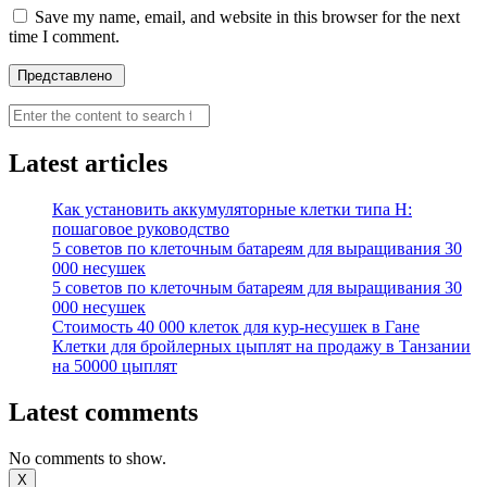
Save my name, email, and website in this browser for the next
time I comment.
Search
Latest articles
Как установить аккумуляторные клетки типа H:
пошаговое руководство
5 советов по клеточным батареям для выращивания 30
000 несушек
5 советов по клеточным батареям для выращивания 30
000 несушек
Стоимость 40 000 клеток для кур-несушек в Гане
Клетки для бройлерных цыплят на продажу в Танзании
на 50000 цыплят
Latest comments
No comments to show.
X