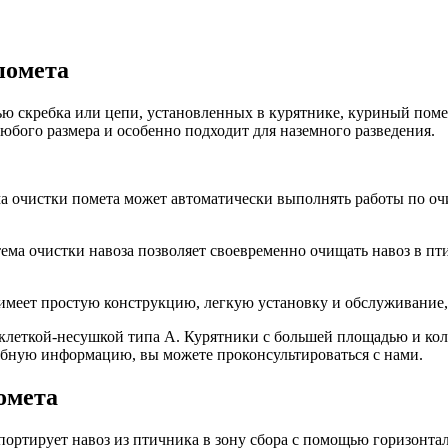
помета
ью скребка или цепи, установленных в курятнике, куриный пом
любого размера и особенно подходит для наземного разведения.
ма очистки помета может автоматически выполнять работы по оч
ема очистки навоза позволяет своевременно очищать навоз в пт
 имеет простую конструкцию, легкую установку и обслуживание,
с клеткой-несушкой типа А. Курятники с большей площадью и ко
робную информацию, вы можете проконсультироваться с нами.
омета
портирует навоз из птичника в зону сбора с помощью горизонта