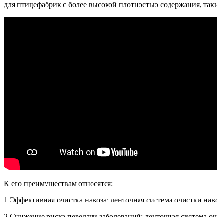
для птицефабрик с более высокой плотностью содержания, так
К его преимуществам относятся:
1.Эффективная очистка навоза: ленточная система очистки нав
2.Снижение риска передачи заболеваний: ленточная система о