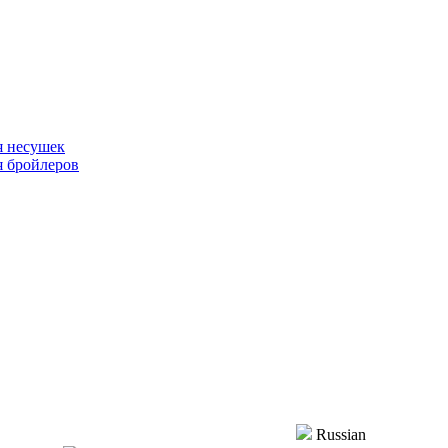
я несушек
я бройлеров
Russian