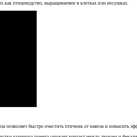
их как птицеводство, выращиваемое в клетках или несушках.
оза позволяет быстро очистить птичник от навоза и повысить эф
чистки куриного помета снижает контакт между людьми и фекалия