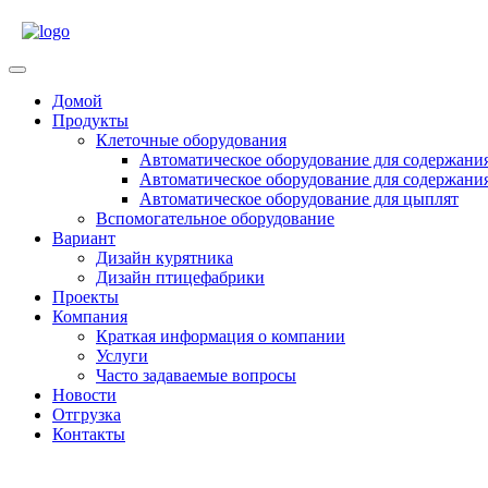
Skip
to
content
Open
Menu
Домой
Продукты
Клеточные оборудования
Автоматическое оборудование для содержани
Автоматическое оборудование для содержани
Автоматическое оборудование для цыплят
Вспомогательное оборудование
Вариант
Дизайн курятника
Дизайн птицефабрики
Проекты
Компания
Краткая информация о компании
Услуги
Часто задаваемые вопросы
Новости
Отгрузка
Контакты
Close