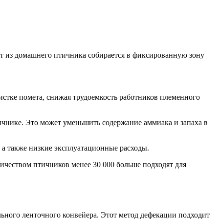
ет из домашнего птичника собирается в фиксированную зону
истке помета, снижая трудоемкость работников племенного
ичнике. Это может уменьшить содержание аммиака и запаха в
 а также низкие эксплуатационные расходы.
личеством птичников менее 30 000 больше подходят для
льного ленточного конвейера. Этот метод дефекации подходит