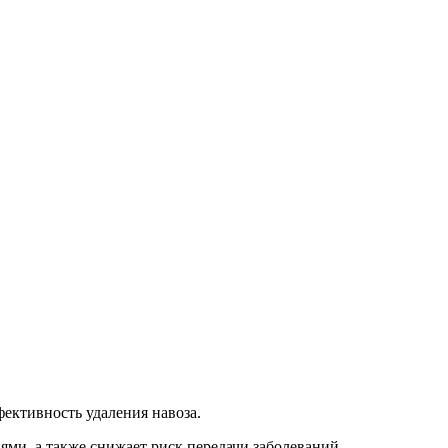
фективность удаления навоза.
ми, а также снижает риск передачи заболеваний.