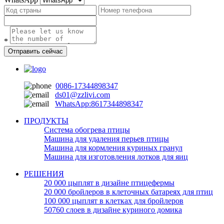
*
Отправить сейчас
0086-17344898347
ds01@zzlivi.com
WhatsApp:8617344898347
ПРОДУКТЫ
Система обогрева птицы
Машина для удаления перьев птицы
Машина для кормления куриных гранул
Машина для изготовления лотков для яиц
РЕШЕНИЯ
20 000 цыплят в дизайне птицефермы
20 000 бройлеров в клеточных батареях для птиц
100 000 цыплят в клетках для бройлеров
50760 слоев в дизайне куриного домика