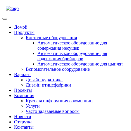
Skip
to
content
Open
Menu
Домой
Продукты
Клеточные оборудования
Автоматическое оборудование для
содержания несушек
Автоматическое оборудование для
содержания бройлеров
Автоматическое оборудование для цыплят
Вспомогательное оборудование
Вариант
Дизайн курятника
Дизайн птицефабрики
Проекты
Компания
Краткая информация о компании
Услуги
Часто задаваемые вопросы
Новости
Отгрузка
Контакты